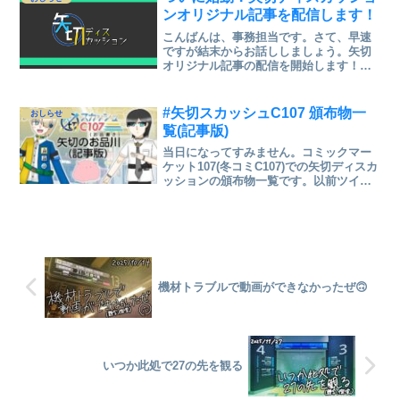
ンオリジナル記事を配信します！
こんばんは、事務担当です。さて、早速
ですが結末からお話ししましょう。矢切
オリジナル記事の配信を開始します！い
ままではFreedom Train/ふりとれ(様の場
をお借りして投稿を行ってきた当団体。
このたび、矢切ディスカッションサイト
#矢切スカッシュC107 頒布物一
おしらせ
にて、オ...
覧(記事版)
当日になってすみません。コミックマー
ケット107(冬コミC107)での矢切ディスカ
ッションの頒布物一覧です。以前ツイー
トしたお品書きよりも多少詳しく書いて
あるはずです。新刊新刊はWebカタログ
にも載ってます。便利なので是非ご利用
ください！ま...
機材トラブルで動画ができなかったぜ🙃
いつか此処で27の先を観る