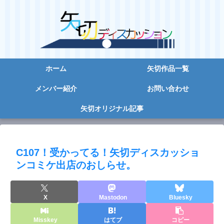
ホーム
矢切作品一覧
メンバー紹介
お問い合わせ
矢切オリジナル記事
C107！受かってる！矢切ディスカッショ
ンコミケ出店のおしらせ。
X
Mastodon
Bluesky
Misskey
はてブ
コピー